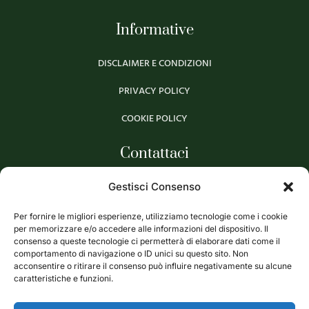
Informative
DISCLAIMER E CONDIZIONI
PRIVACY POLICY
COOKIE POLICY
Contattaci
Via Murge, 57, 76123 Andria BT
Gestisci Consenso
(+39)
0883 541199
Per fornire le migliori esperienze, utilizziamo tecnologie come i cookie
per memorizzare e/o accedere alle informazioni del dispositivo. Il
info@oliveti.it
consenso a queste tecnologie ci permetterà di elaborare dati come il
comportamento di navigazione o ID unici su questo sito. Non
acconsentire o ritirare il consenso può influire negativamente su alcune
Social Media
caratteristiche e funzioni.