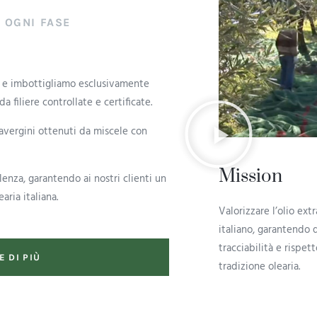
 OGNI FASE
o e imbottigliamo esclusivamente
a filiere controllate e certificate.
travergini ottenuti da miscele con
Mission
lenza, garantendo ai nostri clienti un
aria italiana.
Valorizzare l’olio ex
italiano, garantendo q
tracciabilità e rispett
E DI PIÙ
tradizione olearia.