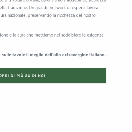
e più vocate d’Italia, garantiamo tracciabilità, sicurezza
ella tradizione. Un grande network di esperti lavora
ltura nazionale, preservando la ricchezza del nostro
sione e la cura che mettiamo nel soddisfare le esigenze
 sulle tavole il meglio dell’olio extravergine italiano.
OPRI DI PIÙ SU DI NOI