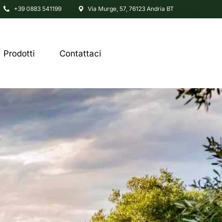
+39 0883 541199
Via Murge, 57, 76123 Andria BT
Prodotti
Contattaci