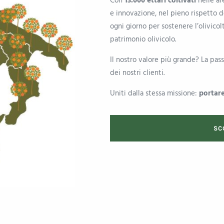
Con
13.000 ettari coltivati
nelle are
e innovazione, nel pieno rispetto d
ogni giorno per sostenere l’olivico
patrimonio olivicolo.
Il nostro valore più grande? La pas
dei nostri clienti.
Uniti dalla stessa missione:
portare
SC